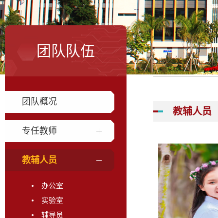
团队队伍
团队概况
教辅人员
专任教师
教辅人员
办公室
实验室
辅导员