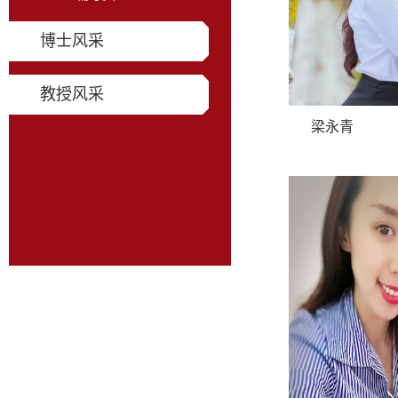
博士风采
教授风采
梁永青