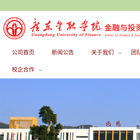
公司首页
新闻公告
关于我们
团
校企合作