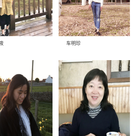
筱
车明珍