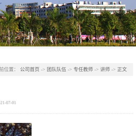
前位置：
公司首页
->
团队队伍
->
专任教师
->
讲师
->
正文
-07-01