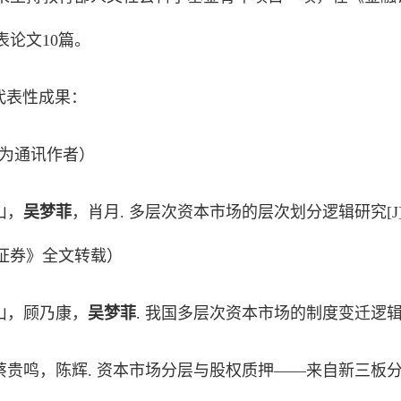
表论文10篇。
代表性成果：
为通讯作者）
山，
吴梦菲
，肖月
.
多层次资本市场的层次划分逻辑研究
[J
证券》全文转载）
山，顾乃康，
吴梦菲
.
我国多层次资本市场的制度变迁逻
蔡贵鸣，陈辉
.
资本市场分层与股权质押——来自新三板