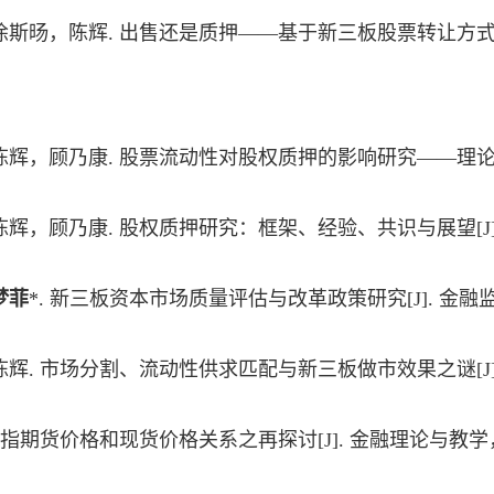
徐斯旸，陈辉
.
出售还是质押——基于新三板股票转让方
陈辉，顾乃康
.
股票流动性对股权质押的影响研究——理
陈辉，顾乃康
.
股权质押研究：框架、经验、共识与展望
[J
梦菲
*.
新三板资本市场质量评估与改革政策研究
[J].
金融
陈辉
.
市场分割、流动性供求匹配与新三板做市效果之谜
[J
指期货价格和现货价格关系之再探讨
[J].
金融理论与教学