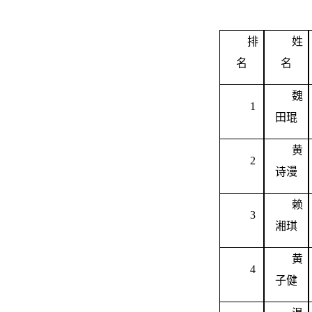
排
姓
名
名
魏
1
田琨
黄
2
诗漫
赖
3
湘琪
黄
4
子健