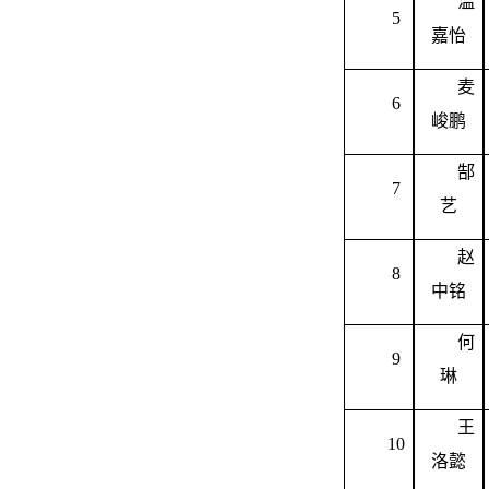
温
5
嘉怡
麦
6
峻鹏
郜
7
艺
赵
8
中铭
何
9
琳
王
10
洛懿