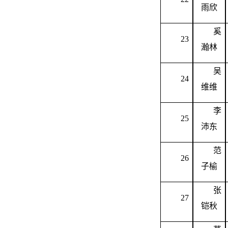
雨欣
奚
23
瀚林
吴
24
维维
李
25
沛东
范
26
子榆
张
27
铠秋