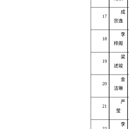
成
17
宗逸
李
18
梓阁
梁
19
述竣
金
20
洁琳
严
21
莹
李
22