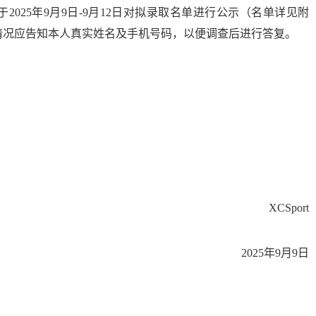
于
2025
年
9
月
9
日
-9
月
12
日对拟录取名单进行公示（名单详见附
情况应告知本人真实姓名及手机号码，以便调查后进行答复。
XCSport
2025
年
9
月
9
日