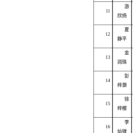
游
11
欣扬
夏
12
静平
金
13
润珠
彭
14
梓灏
徐
15
梓樱
李
16
灿镁