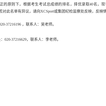
正的原则下，根据考生考试总成绩的排名，择优录取
40
名，现
对此名单有异议，请向XCSport或
集团
纪检监察处反映，反映
020-37216196
，联系人：吴老师。
处：
020-37216629
，联系人：李老师。