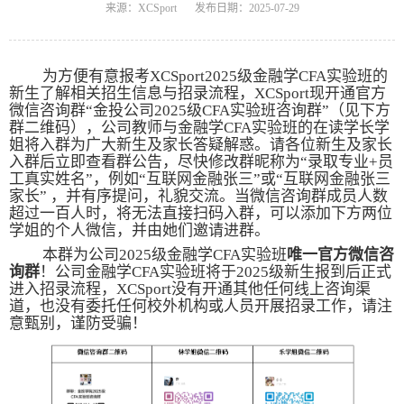
来源：XCSport
发布日期：2025-07-29
为方便有意报考XCSport
2025
级金融学
CFA
实验班的
新生了解相关招生信息与招录流程，XCSport现开通官方
微信咨询群
“
金投公司
2025
级
CFA
实验班咨询群
”
（见下方
群二维码），公司教师与金融学
CFA
实验班的在读学长学
姐将入群为广大新生及家长答疑解惑。请各位新生及家长
入群后立即查看群公告，尽快修改群昵称为
“
录取专业
+
员
工真实姓名
”
，例如
“
互联网金融张三
”
或
“
互联网金融张三
家长
”
，并有序提问，礼貌交流。当微信咨询群成员人数
超过一百人时，将无法直接扫码入群，可以添加下方两位
学姐的个人微信，并由她们邀请进群。
本群为公司
2025
级金融学
CFA
实验班
唯一官方微信咨
询群
！公司金融学
CFA
实验班将于
2025
级新生报到后正式
进入招录流程，XCSport没有开通其他任何线上咨询渠
道，也没有委托任何校外机构或人员开展招录工作，请注
意甄别，谨防受骗！